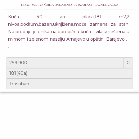
BEOGRAD • OPŠTINA BARAJEVO • ARNAJEVO • LAZAREVAČKA
Kuća 40 ari placa,181 m2,2
nivoa,podrum,bazen,uknjižena,može zamena za stan.
Na prodaju je unikatna porodična kuća – vila smeštena u
mirnom i zelenom naselju Arnajevo,u opštini Barajevo . .
.
€