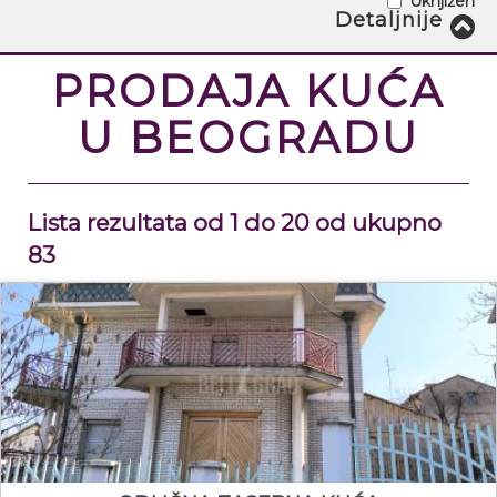
Uknjižen
Struktura - Od:
Detaljnije
8
Struktura - Do:
PRODAJA KUĆA
U BEOGRADU
Površina - Od:
2
m
Površina - Do:
Lista rezultata od 1 do 20 od ukupno
2
m
83
Cena - Od:
€
Cena - Do:
€