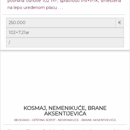
površina osnove 102 m², spratnosti PR+PTK, smeštena
na lepo uređenom placu . . .
€
KOSMAJ, NEMENIKUĆE, BRANE
AKSENTIJEVIĆA
BEOGRAD • OPŠTINA SOPOT • NEMENIKUĆE • BRANE AKSENTIJEVIĆA