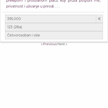
prelepom i prostranom placu koji pruža potpuni mir,
privatnost i uživanje u prirodi. . . .
€
« Previous
Next »