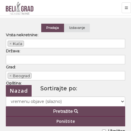
TO
NA
Prodaja
Izdavanje
Vrsta nekretnine:
×
Kuća
Država:
Grad:
×
Beograd
Opština:
Sortirajte po:
Nazad
Naselje:
Pretražite
Ulica:
Poništite