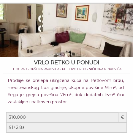
VRLO RETKO U PONUDI
BEOGRAD • OPŠTINA RAKOVICA • PETLOVO BRDO • NIĆIFORA NINKOVIĆA
Prodaje se prelepa uknjižena kuća na Petlovom brdu,
mediteranskog tipa gradnje, ukupne površine 91m², od
čega je grejna površina 76m², dok dodatnih 15m² čini
zastakljen i natkriven prostor . . .
€