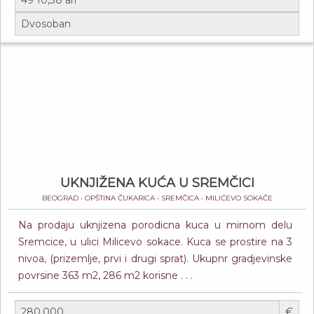
UKNJIŽENA KUĆA U SREMČICI
BEOGRAD • OPŠTINA ČUKARICA • SREMČICA • MILIĆEVO SOKAČE
Na prodaju uknjizena porodicna kuca u mirnom delu
Sremcice, u ulici Milicevo sokace. Kuca se prostire na 3
nivoa, (prizemlje, prvi i drugi sprat). Ukupnr gradjevinske
povrsine 363 m2, 286 m2 korisne . . .
€