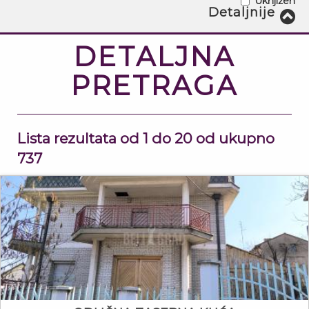
Uknjižen
Struktura - Od:
Detaljnije
7
Struktura - Do:
DETALJNA
PRETRAGA
Površina - Od:
2
m
Površina - Do:
Lista rezultata od 1 do 20 od ukupno
2
m
737
Cena - Od:
€
Cena - Do:
€