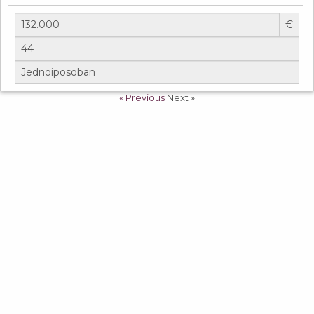
€
« Previous
Next »