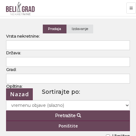
TO
NA
Prodaja
Izdavanje
Vrsta nekretnine:
Država:
Grad:
Opština:
Sortirajte po:
Nazad
Naselje:
Pretražite
Ulica:
Poništite