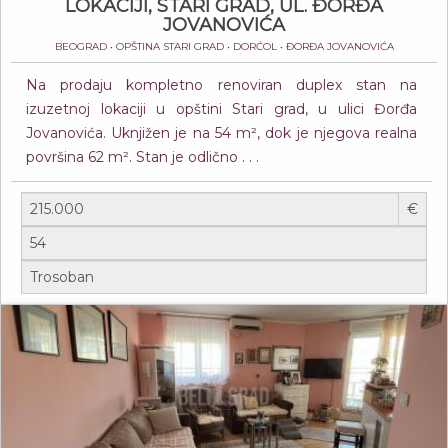
LOKACIJI, STARI GRAD, UL. ĐORĐA
JOVANOVIĆA
BEOGRAD • OPŠTINA STARI GRAD • DORĆOL • ĐORĐA JOVANOVIĆA
Na prodaju kompletno renoviran duplex stan na
izuzetnoj lokaciji u opštini Stari grad, u ulici Đorđa
Jovanovića. Uknjižen je na 54 m², dok je njegova realna
površina 62 m². Stan je odlično . . .
€