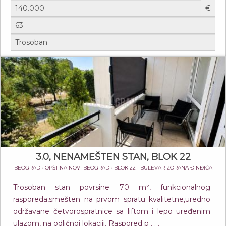
€
3.0, NENAMEŠTEN STAN, BLOK 22
BEOGRAD • OPŠTINA NOVI BEOGRAD • BLOK 22 • BULEVAR ZORANA ĐINĐIĆA
Trosoban stan povrsine 70 m², funkcionalnog
rasporeda,smešten na prvom spratu kvalitetne,uredno
održavane četvorospratnice sa liftom i lepo uređenim
ulazom, na odličnoj lokaciji. Raspored p . . .