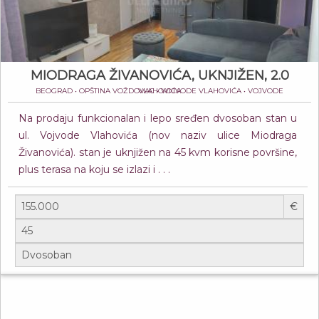
MIODRAGA ŽIVANOVIĆA, UKNJIŽEN, 2.0
BEOGRAD • OPŠTINA VOŽDOVAC • VOJVODE VLAHOVIĆA • VOJVODE VLAHOVIĆA
Na prodaju funkcionalan i lepo sređen dvosoban stan u
ul. Vojvode Vlahovića (nov naziv ulice Miodraga
Živanovića). stan je uknjižen na 45 kvm korisne površine,
plus terasa na koju se izlazi i . . .
€