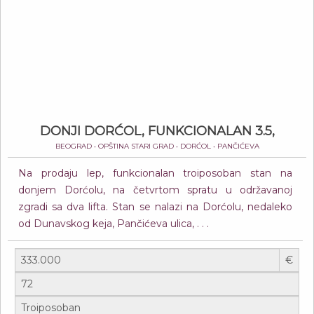
DONJI DORĆOL, FUNKCIONALAN 3.5,
BEOGRAD • OPŠTINA STARI GRAD • DORĆOL • PANČIĆEVA
Na prodaju lep, funkcionalan troiposoban stan na
donjem Dorćolu, na četvrtom spratu u održavanoj
zgradi sa dva lifta. Stan se nalazi na Dorćolu, nedaleko
od Dunavskog keja, Pančićeva ulica, . . .
€