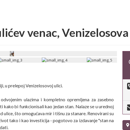
lićev venac, Venizelosov
i, u prelepoj Venizelosovoj ulici.
a odvojenim ulazima i kompletno opremljena za zasebno
ti kako bi funkcionisali kao jedan stan. Nalaze se u urednoj
d ulice, što omogućava mir i tišnu za stanare. Renovirani su
 život tako i kao investicija - pogotovo za izdavanje "stan na
dati.