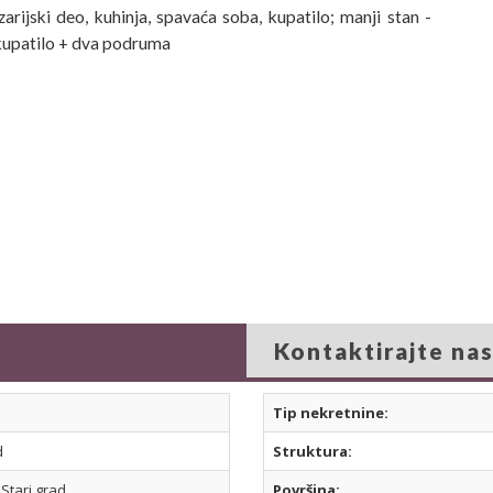
arijski deo, kuhinja, spavaća soba, kupatilo; manji stan -
 kupatilo + dva podruma
Kontaktirajte na
Tip nekretnine:
d
Struktura:
Stari grad
Površina: