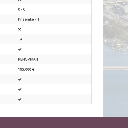
0 / 0
Prizemlje / 1
TA
RENOVIRAN
195.000 €