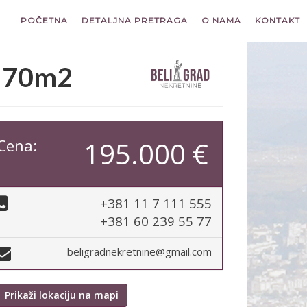
POČETNA
DETALJNA PRETRAGA
O NAMA
KONTAKT
a 70m2
Cena:
195.000 €
+381 11 7 111 555
+381 60 239 55 77
beligradnekretnine@gmail.com
Prikaži lokaciju na mapi