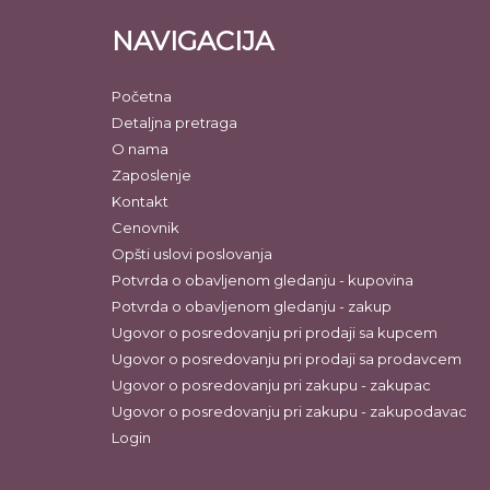
NAVIGACIJA
Početna
Detaljna pretraga
O nama
Zaposlenje
Kontakt
Cenovnik
Opšti uslovi poslovanja
Potvrda o obavljenom gledanju - kupovina
Potvrda o obavljenom gledanju - zakup
Ugovor o posredovanju pri prodaji sa kupcem
Ugovor o posredovanju pri prodaji sa prodavcem
Ugovor o posredovanju pri zakupu - zakupac
Ugovor o posredovanju pri zakupu - zakupodavac
Login