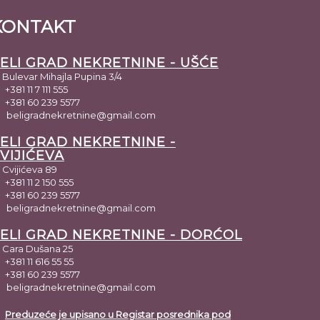
KONTAKT
ELI GRAD NEKRETNINE - UŠĆE
Bulevar Mihajla Pupina 3/4
+381 11 7 111 555
+381 60 239 5577
beligradnekretnine@gmail.com
ELI GRAD NEKRETNINE -
VIJIĆEVA
Cvijićeva 89
+381 11 2 150 555
+381 60 239 5577
beligradnekretnine@gmail.com
ELI GRAD NEKRETNINE - DORĆOL
Cara Dušana 25
+381 11 616 55 55
+381 60 239 5577
beligradnekretnine@gmail.com
Preduzeće je upisano u Registar posrednika pod