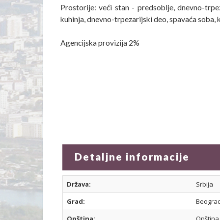
Prostorije: veći stan - predsoblje, dnevno-trpez
kuhinja, dnevno-trpezarijski deo, spavaća soba,
Agencijska provizija 2%
Detaljne informacije
Država:
Srbija
Grad:
Beogra
Opština:
Opština 