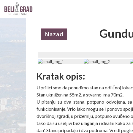
Gundu
Nazad
Kratak opis:
U prilici smo da ponudimo stan na odličnoj lokacij
Stan uknjižen na 55m2, a stvarno ima 70m2.
U pitanju su dva stana, potpuno odvojena, s
funkcionisanje. Vrlo lako mogu se i ponovo spoji
dvorišnoj zgradi, u prizemlju, potpuno uvučeno o
tako da su useljivi bez ulaganja i idealni kako za
dan". Stanu pripadaju i dva podruma. Vredi pogle