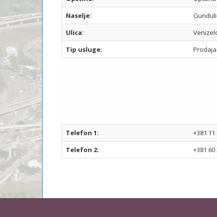
Naselje:
Gunduli
Ulica:
Venizel
Tip usluge:
Prodaja
I
I
I
I
I
I
I
I
Telefon 1:
+381 11 
Telefon 2:
+381 60 