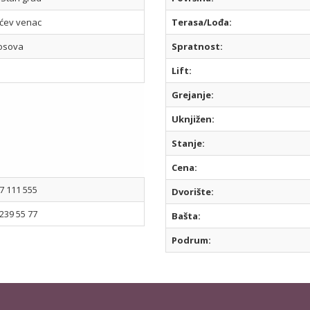
ćev venac
Terasa/Lođa:
osova
Spratnost:
Lift:
Grejanje:
Uknjižen:
Stanje:
Cena:
7 111 555
Dvorište:
239 55 77
Bašta:
Podrum: