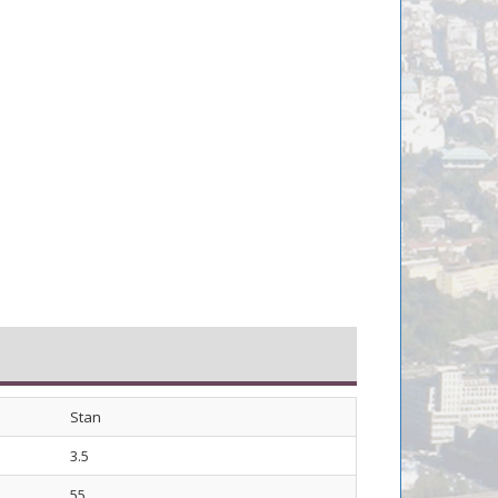
s
Stan
3.5
55