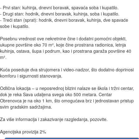
- Prvi stan: kuhinja, dnevni boravak, spavaća soba i kupatilo.
- Drugi stan: hodnik, dnevni boravak, kuhinja, soba i kupatilo.
- Treći stan (sprat): hodnik, dnevni boravak, kuhinja, dve spavaće
sobe i kupatilo.
Posebnu vrednost ove nekretnine čine i dodatni pomoćni objekti,
ukupne površine oko 70 m², koje čine prostrana radionica, letnja
kuhinja, ostava, šupa i podrum, kao i prostrana garaža površine 40
m².
Kuća poseduje dva strujomera i video-nadzor, što dodatno doprinosi
komforu i sigurnosti stanovanja.
Odlična lokacija – u neposrednoj blizini nalaze se škola i tržni centar,
dok je reka Sava udaljena svega oko 500 metara. Centar
Obrenovca je na oko 1 km, što omogućava brz i jednostavan pristup
svim gradskim sadržajima.
Za više informacija i zakazivanje razgledanja, pozovite.
Agencijska provizija 2%