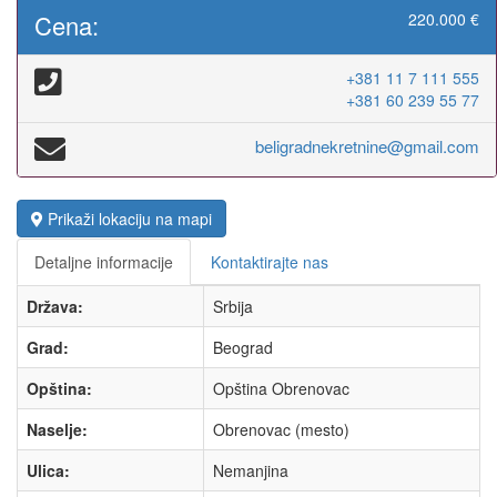
Cena:
220.000 €
+381 11 7 111 555
+381 60 239 55 77
beligradnekretnine@gmail.com
Prikaži lokaciju na mapi
Detaljne informacije
Kontaktirajte nas
Država:
Srbija
Grad:
Beograd
Opština:
Opština Obrenovac
Naselje:
Obrenovac (mesto)
Ulica:
Nemanjina