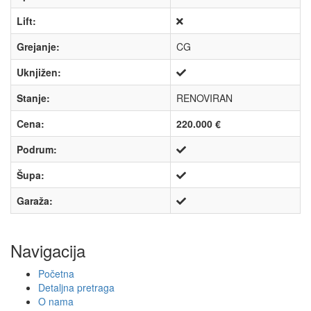
Lift:
Grejanje:
CG
Uknjižen:
Stanje:
RENOVIRAN
Cena:
220.000 €
Podrum:
Šupa:
Garaža:
Navigacija
Početna
Detaljna pretraga
O nama