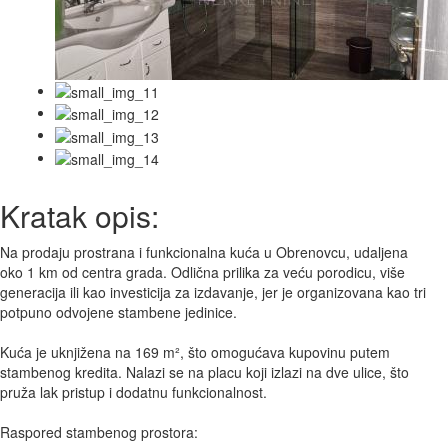
Kratak opis:
Na prodaju prostrana i funkcionalna kuća u Obrenovcu, udaljena
oko 1 km od centra grada. Odlična prilika za veću porodicu, više
generacija ili kao investicija za izdavanje, jer je organizovana kao tri
potpuno odvojene stambene jedinice.
Kuća je uknjižena na 169 m², što omogućava kupovinu putem
stambenog kredita. Nalazi se na placu koji izlazi na dve ulice, što
pruža lak pristup i dodatnu funkcionalnost.
Raspored stambenog prostora: