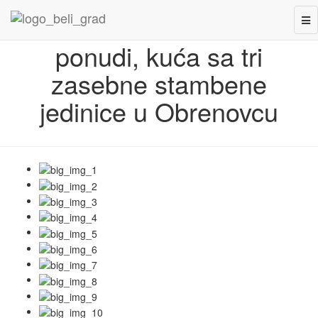
Retko u
Tog
Nazad
nav
ponudi, kuća sa tri
zasebne stambene
jedinice u Obrenovcu