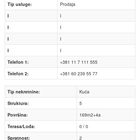
Tip usluge:
Prodaja
I
I
I
I
I
I
I
I
Telefon 1:
+381 11 7 111 555
Telefon 2:
+381 60 239 55 77
Tip nekretnine:
Kuća
Struktura:
5
Površina:
169m2+4a
Terasa/Lođa:
0 / 0
Spratnost:
2