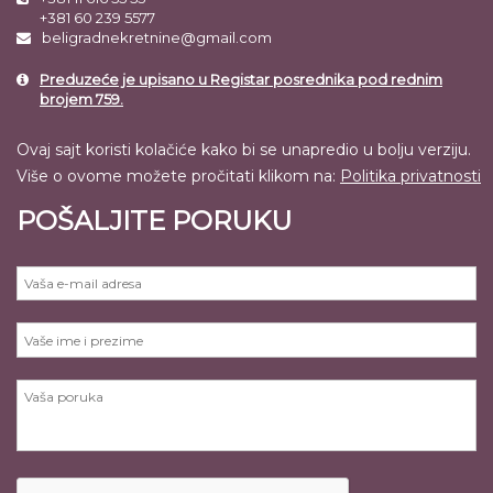
+381 60 239 5577
beligradnekretnine@gmail.com
Preduzeće je upisano u Registar posrednika pod rednim
brojem 759.
Ovaj sajt koristi kolačiće kako bi se unapredio u bolju verziju.
Više o ovome možete pročitati klikom na:
Politika privatnosti
POŠALJITE PORUKU