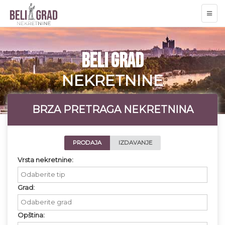
TOGG
NAVI
BELI GRAD
NEKRETNINE
BRZA PRETRAGA NEKRETNINA
PRODAJA
IZDAVANJE
Vrsta nekretnine:
Grad:
Opština: