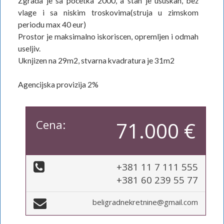
Zgrada je sa pocetka 2000, a stan je ususkan, bez
vlage i sa niskim troskovima(struja u zimskom
periodu max 40 eur)
Prostor je maksimalno iskoriscen, opremljen i odmah
useljiv.
Uknjizen na 29m2, stvarna kvadratura je 31m2
Agencijska provizija 2%
Cena:
71.000 €
+381 11 7 111 555
+381 60 239 55 77
beligradnekretnine@gmail.com