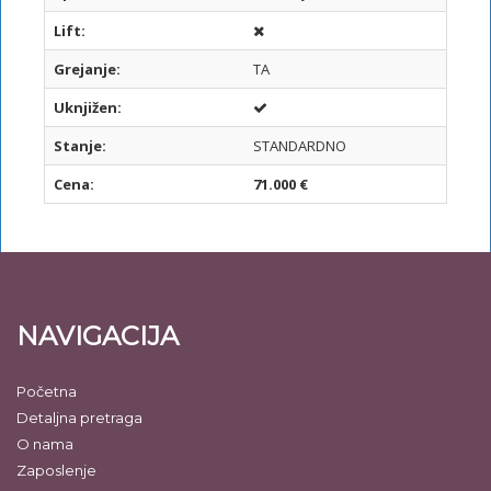
Lift:
Grejanje:
TA
Uknjižen:
Stanje:
STANDARDNO
Cena:
71.000 €
NAVIGACIJA
Početna
Detaljna pretraga
O nama
Zaposlenje