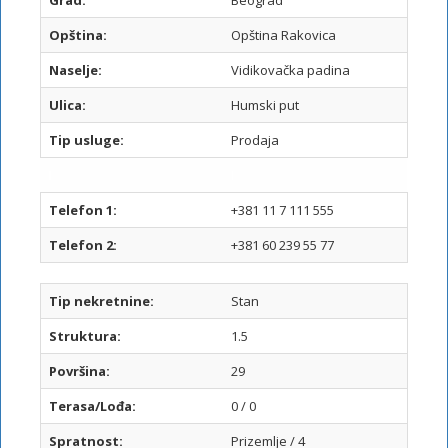
Grad:
Beograd
Opština:
Opština Rakovica
Naselje:
Vidikovačka padina
Ulica:
Humski put
Tip usluge:
Prodaja
I
I
Telefon 1:
+381 11 7 111 555
Telefon 2:
+381 60 239 55 77
Tip nekretnine:
Stan
Struktura:
1.5
Površina:
29
Terasa/Lođa:
0 / 0
Spratnost:
Prizemlje / 4