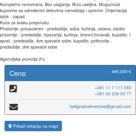
Kompletno renovirana. Bez ulaganja. Brzo useljiva. Mogućnost
kupovine sa određenim delovima nameštaja i opreme. Orijentacija
istok - zapad.
Kuća za svaku preporuku.
Prostorije: polusuteren - predsoblje, soba, kuhinja, ostava; visoko
prizemlje - predsoblje, trpezarija, kuhinja, dnevni boravak, kupatilo; I
sprat - predsoblje, dve spavaće sobe, kupatilo; potkrovlje -
predsoblje, dve spavaće sobe
Agencijska provizija 2%
Cena:
495.000 €
+381 11 7 111 555
+381 60 239 55 77
beligradnekretnine@gmail.com
Prikaži lokaciju na mapi