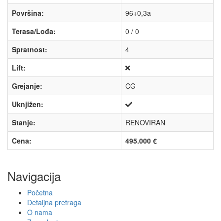
Površina:
96+0,3a
Terasa/Lođa:
0 / 0
Spratnost:
4
Lift:
Grejanje:
CG
Uknjižen:
Stanje:
RENOVIRAN
Cena:
495.000 €
Navigacija
Početna
Detaljna pretraga
O nama