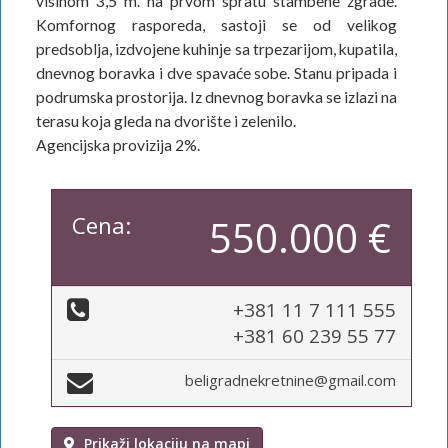
visinom 3,5 m. na prvom spratu stambene zgrade.
Komfornog rasporeda, sastoji se od velikog
predsoblja, izdvojene kuhinje sa trpezarijom, kupatila,
dnevnog boravka i dve spavaće sobe. Stanu pripada i
podrumska prostorija. Iz dnevnog boravka se izlazi na
terasu koja gleda na dvorište i zelenilo.
Agencijska provizija 2%.
Cena:
550.000 €
+381 11 7 111 555
+381 60 239 55 77
beligradnekretnine@gmail.com
Prikaži lokaciju na mapi