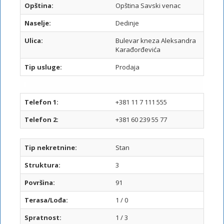
Opština:
Opština Savski venac
Naselje:
Dedinje
Ulica:
Bulevar kneza Aleksandra
Karađorđevića
Tip usluge:
Prodaja
I
I
Telefon 1:
+381 11 7 111 555
Telefon 2:
+381 60 239 55 77
Tip nekretnine:
Stan
Struktura:
3
Površina:
91
Terasa/Lođa:
1 / 0
Spratnost:
1 / 3