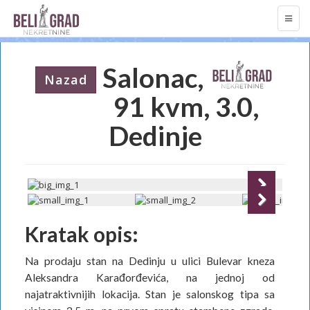
TOGG
NAVI
Salonac,
Nazad
91 kvm, 3.0,
Dedinje
Next
Next
Kratak opis:
Na prodaju stan na Dedinju u ulici Bulevar kneza
Aleksandra Karađorđevića, na jednoj od
najatraktivnijih lokacija. Stan je salonskog tipa sa